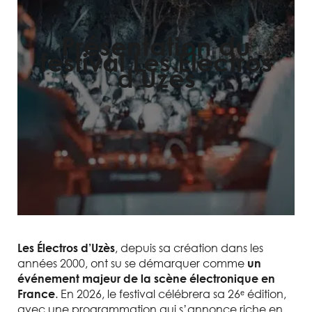
Présentation du
festival Les Électros
d’Uzès
, depuis sa création dans les
Les Électros d’Uzès
années 2000, ont su se démarquer comme
un
événement majeur de la scène électronique en
. En 2026, le festival célébrera sa 26ᵉ édition,
France
avec une programmation qui s’annonce riche en